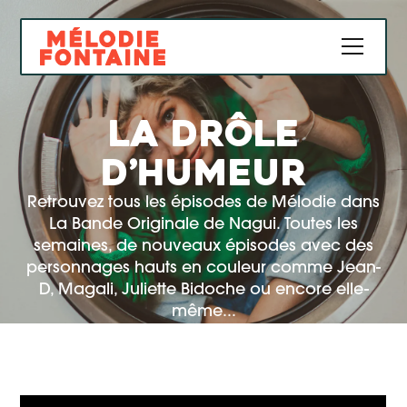
LA DRÔLE
D’HUMEUR
Retrouvez tous les épisodes de Mélodie dans
La Bande Originale de Nagui. Toutes les
semaines, de nouveaux épisodes avec des
personnages hauts en couleur comme Jean-
D, Magali, Juliette Bidoche ou encore elle-
même...